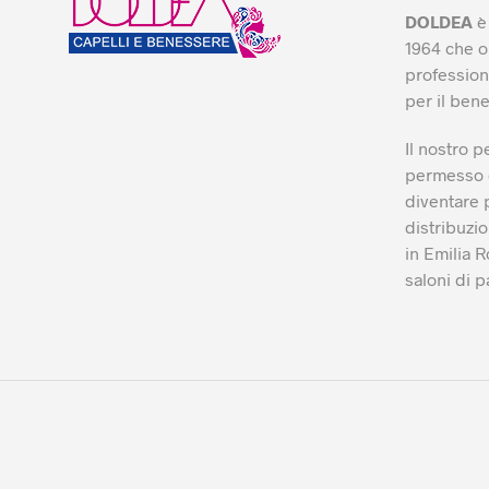
DOLDEA
è 
1964 che o
professiona
per il ben
Il nostro p
permesso d
diventare 
distribuzio
in Emilia 
saloni di p