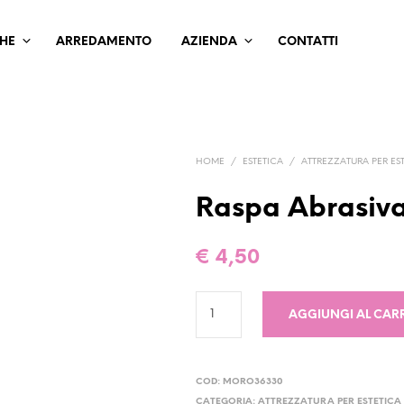
HE
ARREDAMENTO
AZIENDA
CONTATTI
HOME
/
ESTETICA
/
ATTREZZATURA PER ES
Raspa Abrasiv
€
4,50
AGGIUNGI AL CAR
COD:
MORO36330
CATEGORIA:
ATTREZZATURA PER ESTETICA