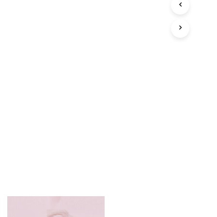
D
O
T
T
O
N
E
L
C
A
R
R
E
L
L
O
.