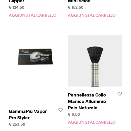
Clipper
Mini Scion
€
124,50
€
152,50
AGGIUNGI AL CARRELLO
AGGIUNGI AL CARRELLO
Pennellessa Collo
Manico Alluminio
Pelo Naturale
GammaPiù Vapor
€
8,50
Pro Styler
AGGIUNGI AL CARRELLO
€
263,50