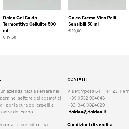
Ocleo Gel Caldo
Ocleo Crema Viso Pelli
Termoattivo Cellulite 500
Sensibili 50 ml
ml
€
10,00
€
19,50
AGGIUNGI AL CARRELLO
AGGIUNGI AL CARRELLO
L
CONTATTI
un’azienda nata a Ferrara nel
Via Pomposa 64 – 44123 Ferr
pera nel settore dei cosmetici
+39 0532 904046
li per la cura dei capelli e
+39 340 9824029
essere del corpo.
doldea@doldea.it
ercorso di crescita ci ha
Condizioni di vendita