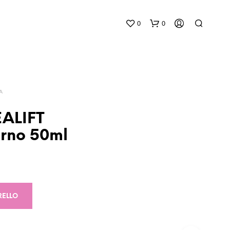
0
0
A
EALIFT
orno 50ml
N
E
S
S
U
N
RELLO
P
R
O