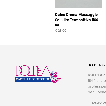
Ocleo Crema Massaggio
Cellulite Termoattiva 500
ml
€
23,00
AGGIUNGI AL CARRELLO
DOLDEA SR
DOLDEA
è 
1964 che o
professiona
per il ben
Il nostro p