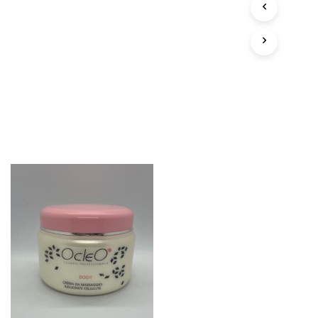
D
O
T
T
O
N
E
L
C
A
R
R
E
L
L
O
.