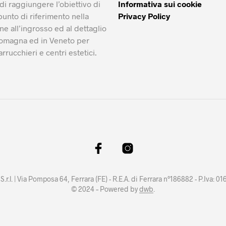
i raggiungere l’obiettivo di
Informativa sui cookie
punto di riferimento nella
Privacy Policy
ne all’ingrosso ed al dettaglio
Romagna ed in Veneto per
arrucchieri e centri estetici.
 S.r.l. | Via Pomposa 64, Ferrara (FE) - R.E.A. di Ferrara n°186882 - P.Iva:
© 2024 – Powered by
dwb
.