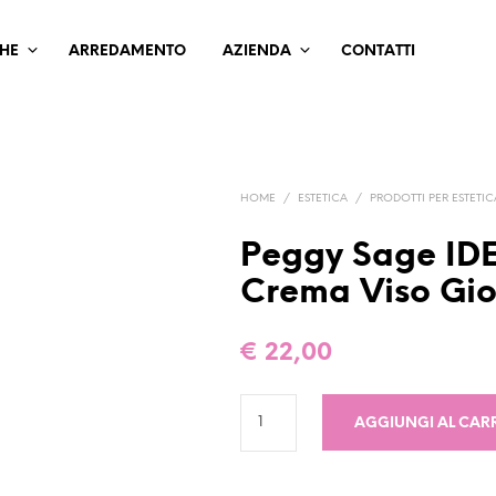
HE
ARREDAMENTO
AZIENDA
CONTATTI
HOME
/
ESTETICA
/
PRODOTTI PER ESTETIC
Peggy Sage ID
Crema Viso Gi
€
22,00
AGGIUNGI AL CAR