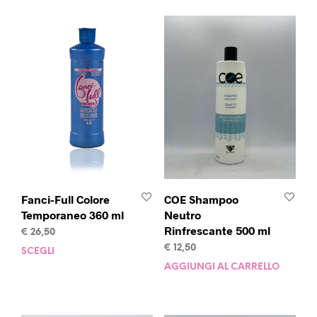
Fanci-Full Colore
COE Shampoo
Temporaneo 360 ml
Neutro
Rinfrescante 500 ml
€
26,50
€
12,50
SCEGLI
Questo
prodotto
AGGIUNGI AL CARRELLO
ha
più
varianti.