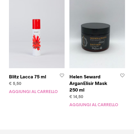
Le
opzioni
possono
essere
scelte
nella
pagina
del
prodotto
Blitz Lacca 75 ml
Helen Seward
ArganElisir Mask
€
5,50
250 ml
AGGIUNGI AL CARRELLO
€
14,50
AGGIUNGI AL CARRELLO