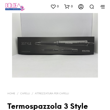
0
0
HOME
/
CAPELLI
/
ATTREZZATURA PER CAPELLI
Termospazzola 3 Style