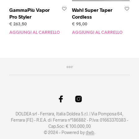
GammaPiù Vapor
Wahl Super Taper
Pro Styler
Cordless
€
263,50
€
95,00
AGGIUNGI AL CARRELLO
AGGIUNGI AL CARRELLO
DOLDEA srl - Ferrara, Italia Doldea S.r.l. | Via Pomposa 64,
Ferrara (FE) - R.E.A. di Ferrara n°186882 - P.Iva: 01663370383 -
Cap.Soc: € 100.000,00
© 2024 – Powered by
dwb
.